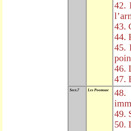
42. 
l
’
ar
43. 
44. 
45. 
poin
46. 
47. 
Sect.7
Les Poomsae
48.
imm
49. 
50. 