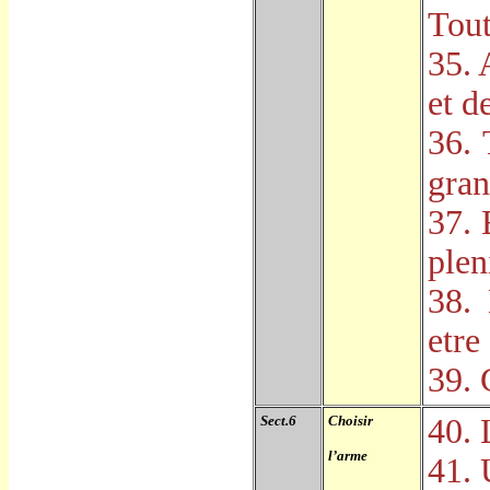
Tou
35. 
et de
36. 
gra
37. 
plen
38.
etre
39. 
Sect.6
Choisir
40. 
l
’
arme
41. 