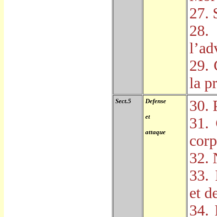
27. 
28.
l
’
ad
29. 
la p
Sect.5
Defense
30. 
et
31. 
attaque
corp
32. 
33.
et d
34. 