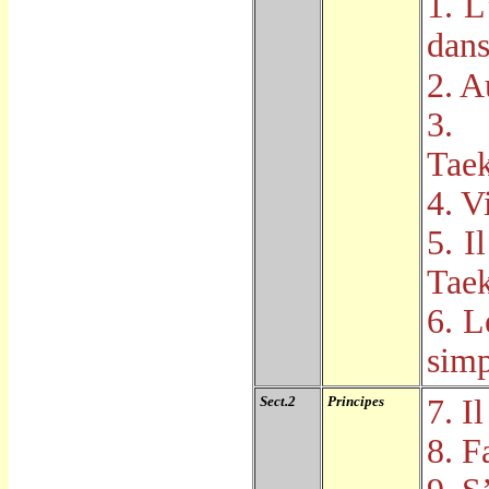
1. L
dans
2. A
3. 
Tae
4. V
5. I
Tae
6. L
simp
Sect.2
Principes
7. Il
8. F