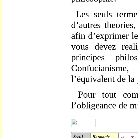
Les seuls termes
d
’
autres theories
afin d
’
exprimer l
vous devez reali
principes phi
Confucianisme,
l
’
équivalent de la 
Pour tout comme
l
’
obligeance de m
Sect.1
Harmonie