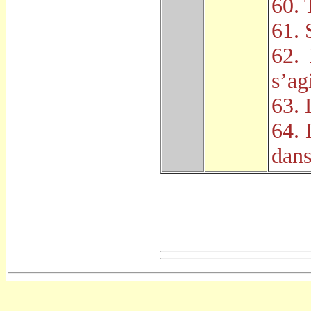
60. 
61. 
62.
s
’
ag
63. 
64. 
dans