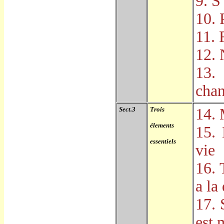
9. S
10. 
11. 
12. 
13.
cha
Sect.3
Trois
14.
élements
15. 
essentiels
vie
16. 
a la
17. 
est 