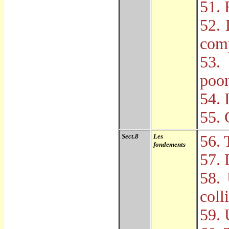
51. 
52. 
com
53.
poo
54. 
55. 
Sect.8
Les
56. 
fondements
57. 
58.
coll
59. 